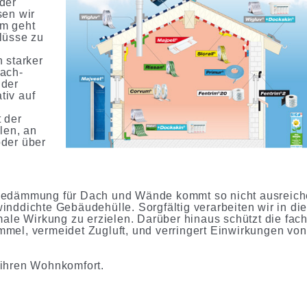
der
sen wir
m geht
lüsse zu
 starker
sach-
nder
tiv auf
 der
len, an
der über
medämmung für Dach und Wände kommt so nicht ausreic
d winddichte Gebäudehülle. Sorgfältig verarbeiten wir in d
male Wirkung zu erzielen. Darüber hinaus schützt die fac
mel, vermeidet Zugluft, und verringert Einwirkungen vo
 ihren Wohnkomfort.