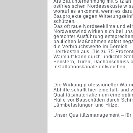
Als Bauunternehmung mit Sitz an 
ostfriesischen Nordesseküste wis
worauf es ankommt, wenn es daru
Bauprojekte gegen Witterungseinf
schützen.
Das oft raue Nordseeklima und ein
Nordwestwind wirken sich bei un
gerechter Ausführung entspreche
baulichen Maßnahmen sofort nega
die Verbrauchswerte im Bereich
Heizkosten aus. Bis zu 75 Prozent
Warmluft kann durch undichte Stel
Fenstern, Türen, Dachanschluss o
Installationskanäle entweichen.
Die Wirkung professioneller Wär
Abhilfe schafft hier eine luft- un
Qualitätsmaterialien um eine opti
Hülle vor Bauschäden durch Schim
Lärmbelastungen und Hitze.
Unser Qualitätsmanagement – für