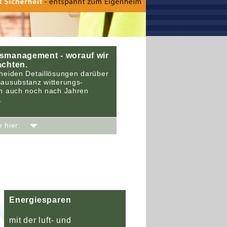
tsmanagement - worauf wir
achten.
cheiden Detaillösungen darüber
Bausubstanz witterungs-
en auch noch nach Jahren
.
ie hier:
Energiesparen
mit der luft- und