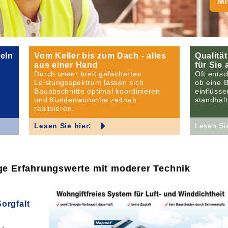
eln
Vom Keller bis zum Dach - alles
Qualitä
aus einer Hand
für Sie 
Durch unser breit gefächertes
Oft ents
Leistungsspektrum lassen sich
ob eine 
Bauabschnitte optimal koordinieren
einflüss
und Kundenwünsche zeitnah
standhält
realisieren.
Lesen Sie hier:
Lesen S
ge Erfahrungswerte mit moderer Technik
orgfalt