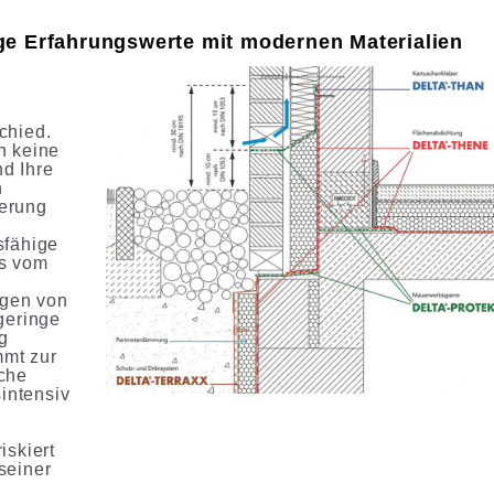
e Erfahrungswerte mit modernen Materialien
chied.
n keine
d Ihre
n
erung
sfähige
as vom
ngen von
geringe
g
mt zur
che
sintensiv
iskiert
seiner